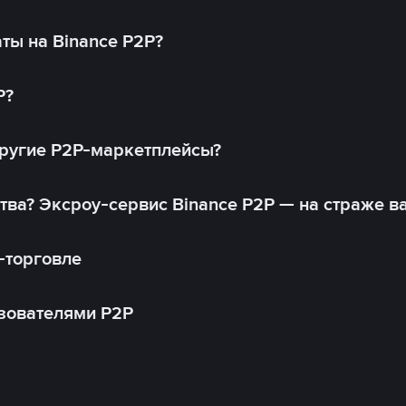
ты на Binance P2P?
P?
другие P2P-маркетплейсы?
тва? Эксроу-сервис Binance P2P — на страже в
-торговле
зователями P2P