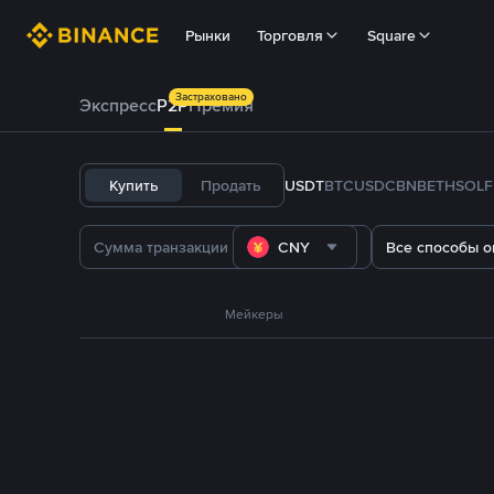
Рынки
Торговля
Square
Застраховано
Экспресс
P2P
Премия
Купить
Продать
USDT
BTC
USDC
BNB
ETH
SOL
CNY
Все способы о
Мейкеры