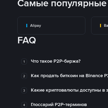
Самые популярные
Alipay
Ba
FAQ
Что такое P2P-биржа?
1
Как продать биткоин на Binance P
2
Какие криптовалюты доступны в з
3
Глоссарий P2P-терминов
4