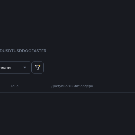
FDUSD
TUSD
DOGE
ASTER
платы
Цена
Доступно/Лимит ордера