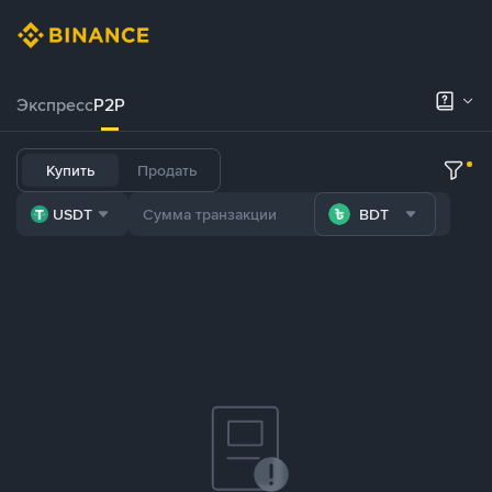
Экспресс
P2P
Купить
Продать
USDT
BDT