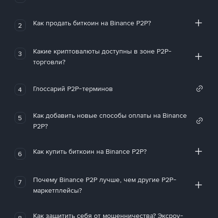
Как продать биткоин на Binance P2P?
2
Какие криптовалюты доступны в зоне P2P-
3
торговли?
Глоссарий P2P-терминов
4
Как добавить новые способы оплаты на Binance
5
P2P?
Как купить биткоин на Binance P2P?
6
Почему Binance P2P лучше, чем другие P2P-
7
маркетплейсы?
Как защитить себя от мошенничества? Эксроу-
8