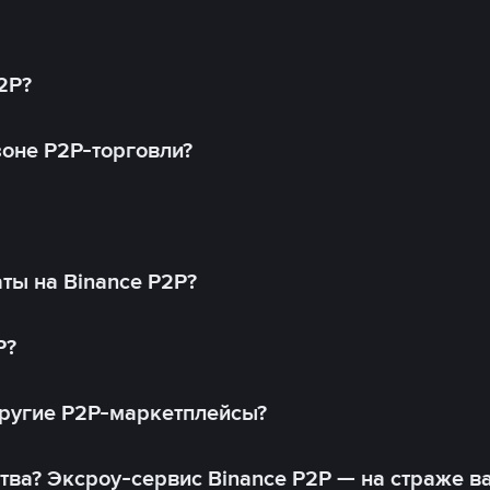
2P?
оне P2P-торговли?
ты на Binance P2P?
P?
другие P2P-маркетплейсы?
тва? Эксроу-сервис Binance P2P — на страже в