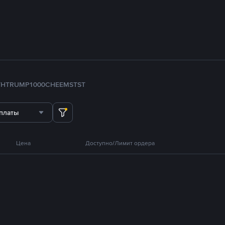
TH
TRUMP
1000CHEEMS
TST
платы
Цена
Доступно/Лимит ордера