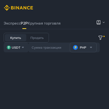
Экспресс
P2P
Крупная торговля
Купить
Продать
USDT
PHP