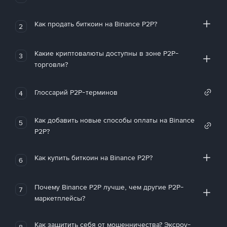
Как продать биткоин на Binance P2P?
2
Какие криптовалюты доступны в зоне P2P-
3
торговли?
Глоссарий P2P-терминов
4
Как добавить новые способы оплаты на Binance
5
P2P?
Как купить биткоин на Binance P2P?
6
Почему Binance P2P лучше, чем другие P2P-
7
маркетплейсы?
Как защитить себя от мошенничества? Эксроу-
8