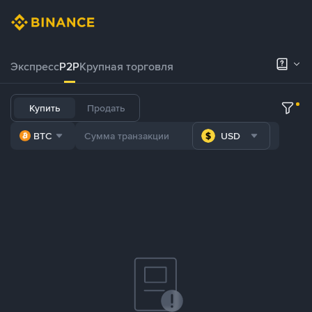
Экспресс
P2P
Крупная торговля
Купить
Продать
BTC
USD