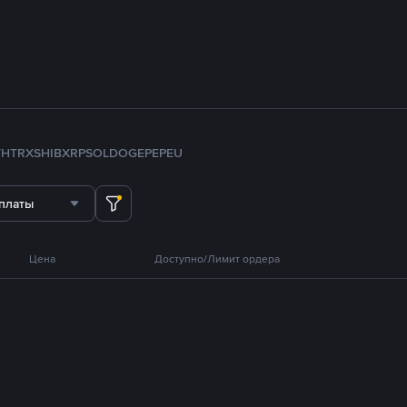
TH
TRX
SHIB
XRP
SOL
DOGE
PEPE
U
платы
Цена
Доступно/Лимит ордера