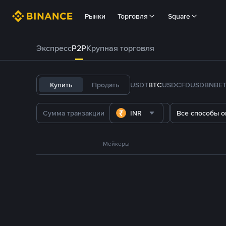
Рынки
Торговля
Square
Экспресс
P2P
Крупная торговля
Купить
Продать
USDT
BTC
USDC
FDUSD
BNB
E
INR
Все способы о
Мейкеры