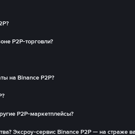
2P?
оне P2P-торговли?
ты на Binance P2P?
P?
другие P2P-маркетплейсы?
тва? Эксроу-сервис Binance P2P — на страже в