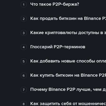
Что такое P2P-биржа?
1
Как продать биткоин на Binance P
2
Какие криптовалюты доступны в з
3
Глоссарий P2P-терминов
4
Как добавить новые способы опла
5
Как купить биткоин на Binance P2
6
Почему Binance P2P лучше, чем 
7
Как защитить себя от мошенничес
8