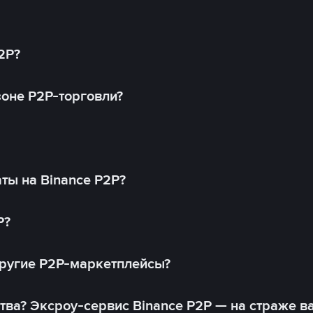
2P?
оне P2P-торговли?
ты на Binance P2P?
P?
другие P2P-маркетплейсы?
тва? Эксроу-сервис Binance P2P — на страже в