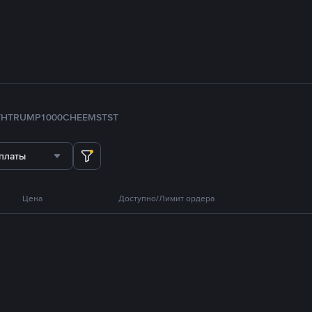
TH
TRUMP
1000CHEEMS
TST
платы
Цена
Доступно/Лимит ордера