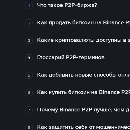
Что такое P2P-биржа?
1
Как продать биткоин на Binance P
2
Какие криптовалюты доступны в з
3
Глоссарий P2P-терминов
4
Как добавить новые способы опла
5
Как купить биткоин на Binance P2
6
Почему Binance P2P лучше, чем 
7
Как защитить себя от мошенничес
8