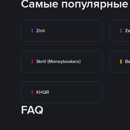
Самые популярные
Zinli
Ze
Skrill (Moneybookers)
Ba
KHQR
FAQ