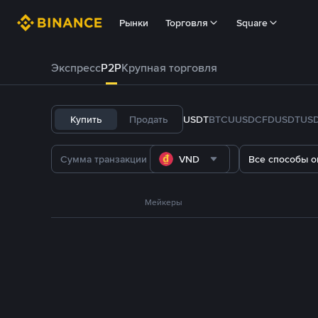
Рынки
Торговля
Square
Экспресс
P2P
Крупная торговля
Купить
Продать
USDT
BTC
U
USDC
FDUSD
TUS
VND
Все способы о
Мейкеры