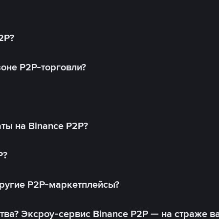
2P?
оне P2P-торговли?
ты на Binance P2P?
P?
другие P2P-маркетплейсы?
тва? Эксроу-сервис Binance P2P — на страже в