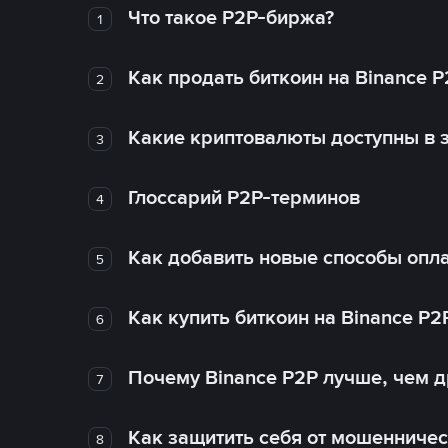
Что такое P2P-биржа?
1
Как продать биткоин на Binance P
2
Какие криптовалюты доступны в з
3
Глоссарий P2P-терминов
4
Как добавить новые способы опла
5
Как купить биткоин на Binance P2
6
Почему Binance P2P лучше, чем 
7
Как защитить себя от мошенничес
8