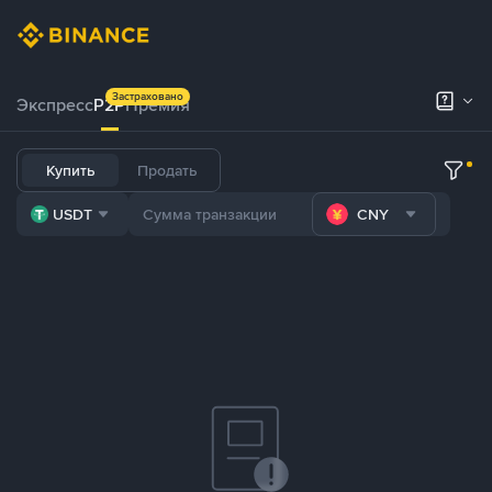
Застраховано
Экспресс
P2P
Премия
Купить
Продать
USDT
CNY