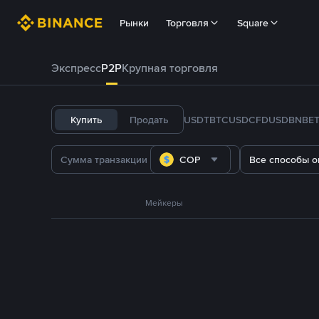
Рынки
Торговля
Square
Экспресс
P2P
Крупная торговля
Купить
Продать
USDT
BTC
USDC
FDUSD
BNB
E
COP
Все способы о
Мейкеры