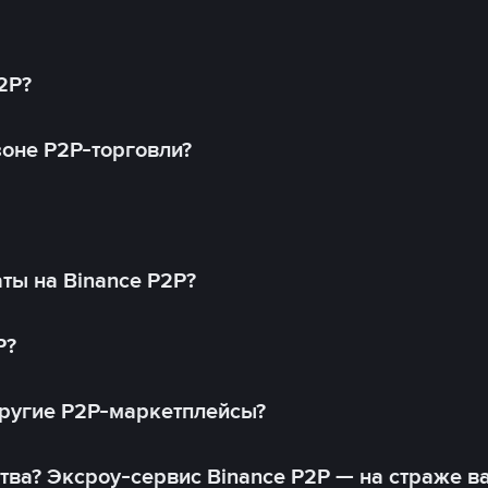
2P?
оне P2P-торговли?
ты на Binance P2P?
P?
другие P2P-маркетплейсы?
тва? Эксроу-сервис Binance P2P — на страже в