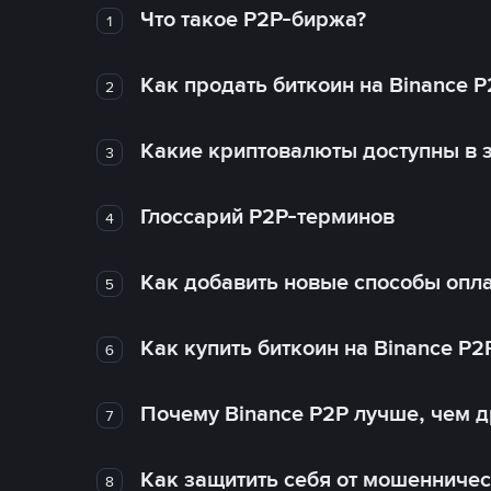
Что такое P2P-биржа?
1
Как продать биткоин на Binance P
2
Какие криптовалюты доступны в з
3
Глоссарий P2P-терминов
4
Как добавить новые способы опла
5
Как купить биткоин на Binance P2
6
Почему Binance P2P лучше, чем 
7
Как защитить себя от мошенничес
8