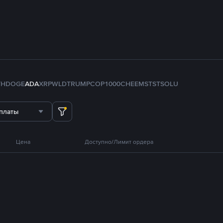
TH
DOGE
ADA
XRP
WLD
TRUMP
COP
1000CHEEMS
TST
SOL
U
платы
Цена
Доступно/Лимит ордера