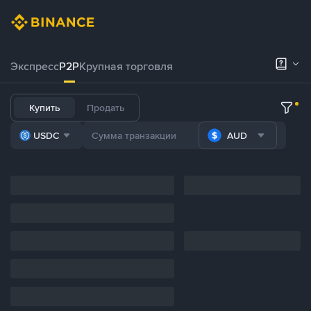
Экспресс
P2P
Крупная торговля
Купить
Продать
USDC
AUD