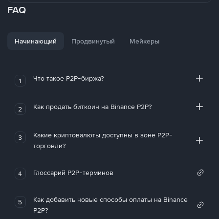
FAQ
Начинающий
Продвинутый
Мейкеры
Что такое P2P-биржа?
1
Как продать биткоин на Binance P2P?
2
Какие криптовалюты доступны в зоне P2P-
3
торговли?
Глоссарий P2P-терминов
4
Как добавить новые способы оплаты на Binance
5
P2P?