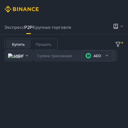
Экспресс
P2P
Крупная торговля
Купить
Продать
USDT
AED