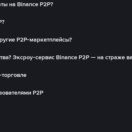
ты на Binance P2P?
P?
другие P2P-маркетплейсы?
тва? Эксроу-сервис Binance P2P — на страже в
-торговле
зователями P2P