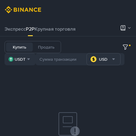
Экспресс
P2P
Крупная торговля
Купить
Продать
USDT
USD