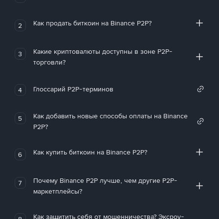
Как продать биткоин на Binance P2P?
2
Какие криптовалюты доступны в зоне P2P-
3
торговли?
Глоссарий P2P-терминов
4
Как добавить новые способы оплаты на Binance
5
P2P?
Как купить биткоин на Binance P2P?
6
Почему Binance P2P лучше, чем другие P2P-
7
маркетплейсы?
Как защитить себя от мошенничества? Эксроу-
8