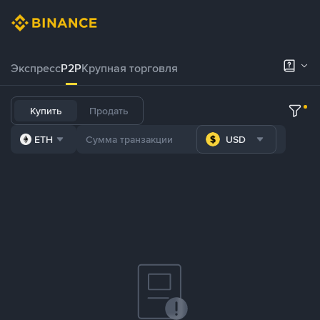
Экспресс
P2P
Крупная торговля
Купить
Продать
ETH
USD