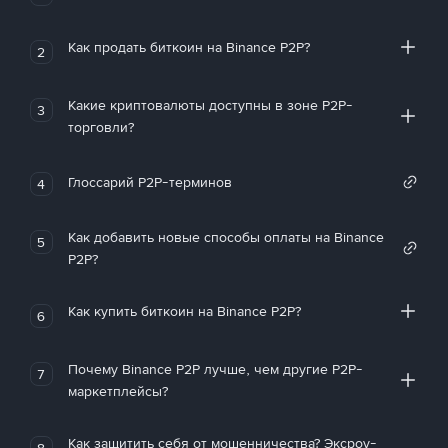
Как продать биткоин на Binance P2P?
2
Какие криптовалюты доступны в зоне P2P-
3
торговли?
Глоссарий P2P-терминов
4
Как добавить новые способы оплаты на Binance
5
P2P?
Как купить биткоин на Binance P2P?
6
Почему Binance P2P лучше, чем другие P2P-
7
маркетплейсы?
Как защитить себя от мошенничества? Эксроу-
8