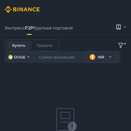
Экспресс
P2P
Крупная торговля
Купить
Продать
DOGE
INR