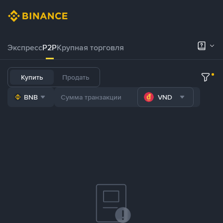
Экспресс
P2P
Крупная торговля
Купить
Продать
BNB
VND