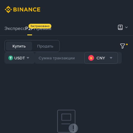
Застраховано
Экспресс
P2P
Премия
Купить
Продать
USDT
CNY