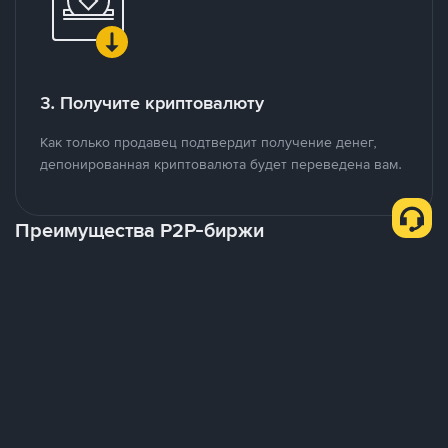
3. Получите криптовалюту
Как только продавец подтвердит получение денег,
депонированная криптовалюта будет переведена вам.
Преимущества P2P-биржи
Маркетплейс локального и глобального масштаба
В то время как многие другие P2P-платформы нацелены на
определенные рынки, Binance P2P представляет собой
действительно глобальную торговую площадку с поддержкой
более 70 местных валют.