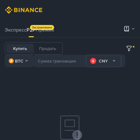
Застраховано
Экспресс
P2P
Премия
Купить
Продать
BTC
CNY