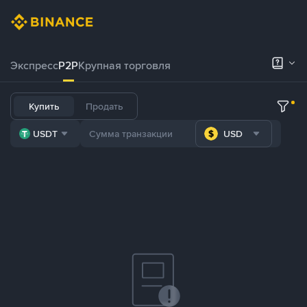
Экспресс
P2P
Крупная торговля
Купить
Продать
USDT
USD