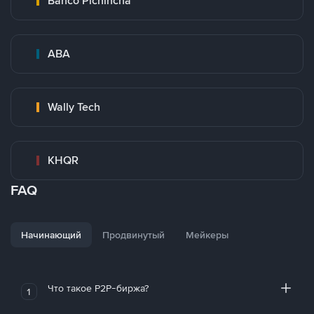
Banco Pichincha
ABA
Wally Tech
KHQR
FAQ
Начинающий
Продвинутый
Мейкеры
Что такое P2P-биржа?
1