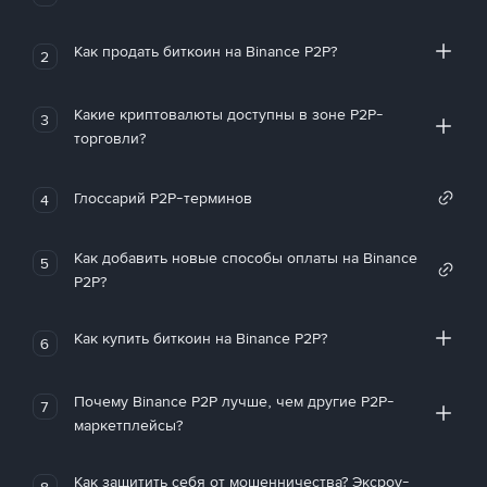
Как продать биткоин на Binance P2P?
2
Какие криптовалюты доступны в зоне P2P-
3
торговли?
Глоссарий P2P-терминов
4
Как добавить новые способы оплаты на Binance
5
P2P?
Как купить биткоин на Binance P2P?
6
Почему Binance P2P лучше, чем другие P2P-
7
маркетплейсы?
Как защитить себя от мошенничества? Эксроу-
8