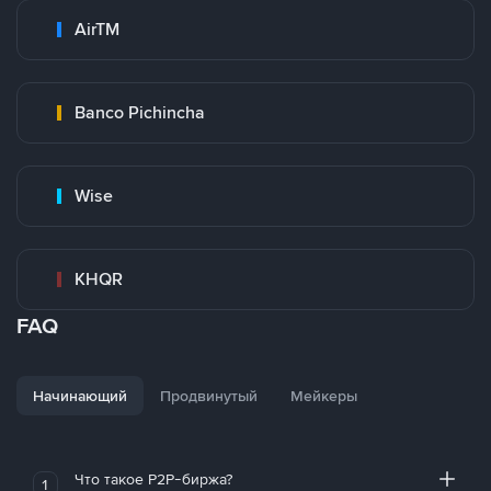
AirTM
Banco Pichincha
Wise
KHQR
FAQ
Начинающий
Продвинутый
Мейкеры
Что такое P2P-биржа?
1