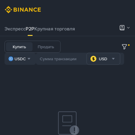
Экспресс
P2P
Крупная торговля
Купить
Продать
USDC
USD