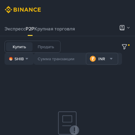
Экспресс
P2P
Крупная торговля
Купить
Продать
SHIB
INR