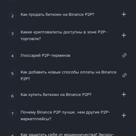
Как продать биткоин на Binance P2P?
2
Какие криптовалюты доступны в зоне P2P-
3
торговли?
Глоссарий P2P-терминов
4
Как добавить новые способы оплаты на Binance
5
P2P?
Как купить биткоин на Binance P2P?
6
Почему Binance P2P лучше, чем другие P2P-
7
маркетплейсы?
Как защитить себя от мошенничества? Эксроу-
8