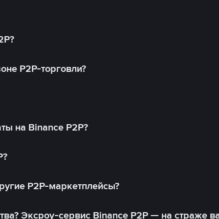
2P?
оне P2P-торговли?
ты на Binance P2P?
P?
другие P2P-маркетплейсы?
тва? Эксроу-сервис Binance P2P — на страже в