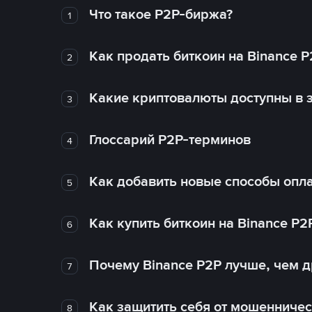
Что такое P2P-биржа?
1
Как продать биткоин на Binance P
2
Какие криптовалюты доступны в з
3
Глоссарий P2P-терминов
4
Как добавить новые способы опла
5
Как купить биткоин на Binance P2
6
Почему Binance P2P лучше, чем 
7
Как защитить себя от мошенничес
8