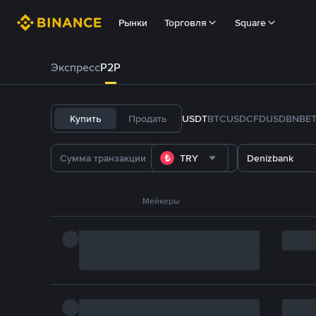
Рынки
Торговля
Square
Экспресс
P2P
Купить
Продать
USDT
BTC
USDC
FDUSD
BNB
E
TRY
Denizbank
Мейкеры