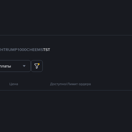
TH
TRUMP
1000CHEEMS
TST
платы
Цена
Доступно/Лимит ордера