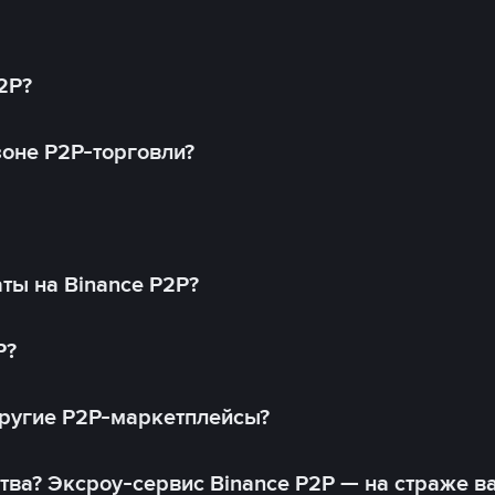
2P?
оне P2P-торговли?
ты на Binance P2P?
P?
другие P2P-маркетплейсы?
тва? Эксроу-сервис Binance P2P — на страже в