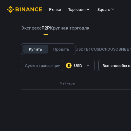
Рынки
Торговля
Square
Экспресс
P2P
Крупная торговля
Купить
Продать
USDT
BTC
USDC
FDUSD
BNB
E
USD
Все способы о
Мейкеры