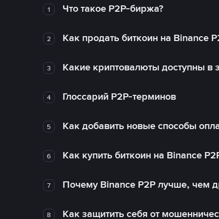
Что такое P2P-биржа?
1
Как продать биткоин на Binance P
2
Какие криптовалюты доступны в з
3
Глоссарий P2P-терминов
4
Как добавить новые способы опла
5
Как купить биткоин на Binance P2
6
Почему Binance P2P лучше, чем 
7
Как защитить себя от мошенничес
8