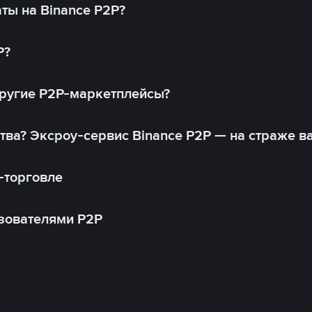
ты на Binance P2P?
P?
другие P2P-маркетплейсы?
тва? Эксроу-сервис Binance P2P — на страже в
-торговле
зователями P2P