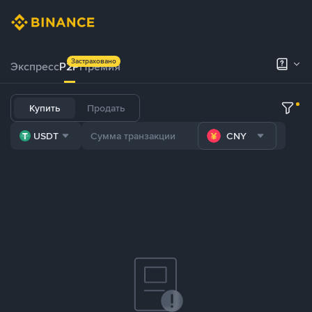
Застраховано
Экспресс
P2P
Премия
Купить
Продать
USDT
CNY