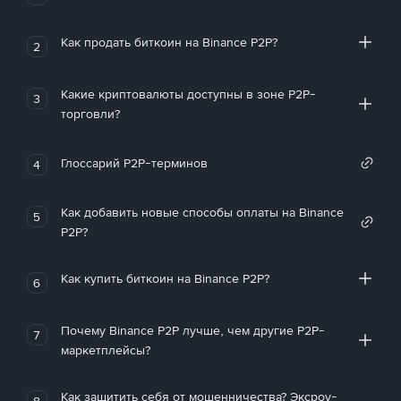
Как продать биткоин на Binance P2P?
2
Какие криптовалюты доступны в зоне P2P-
3
торговли?
Глоссарий P2P-терминов
4
Как добавить новые способы оплаты на Binance
5
P2P?
Как купить биткоин на Binance P2P?
6
Почему Binance P2P лучше, чем другие P2P-
7
маркетплейсы?
Как защитить себя от мошенничества? Эксроу-
8