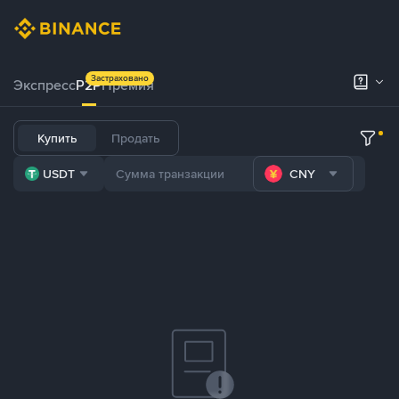
Застраховано
Экспресс
P2P
Премия
Купить
Продать
USDT
CNY