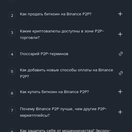
Как продать биткоин на Binance P2P?
2
Какие криптовалюты доступны в зоне P2P-
3
торговли?
Глоссарий P2P-терминов
4
Как добавить новые способы оплаты на Binance
5
P2P?
Как купить биткоин на Binance P2P?
6
Почему Binance P2P лучше, чем другие P2P-
7
маркетплейсы?
Как защитить себя от мошенничества? Эксроу-
8