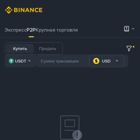
Экспресс
P2P
Крупная торговля
Купить
Продать
USDT
USD