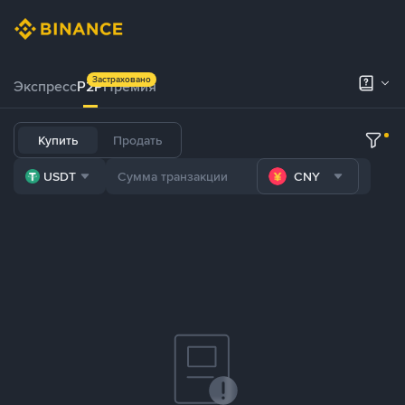
Застраховано
Экспресс
P2P
Премия
Купить
Продать
USDT
CNY