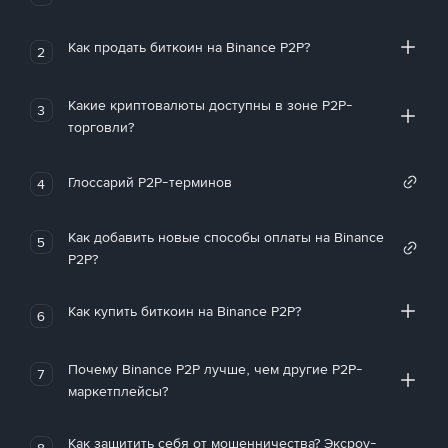
Как продать биткоин на Binance P2P?
2
Какие криптовалюты доступны в зоне P2P-
3
торговли?
Глоссарий P2P-терминов
4
Как добавить новые способы оплаты на Binance
5
P2P?
Как купить биткоин на Binance P2P?
6
Почему Binance P2P лучше, чем другие P2P-
7
маркетплейсы?
Как защитить себя от мошенничества? Эксроу-
8