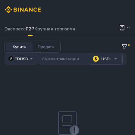
Экспресс
P2P
Крупная торговля
Купить
Продать
FDUSD
USD