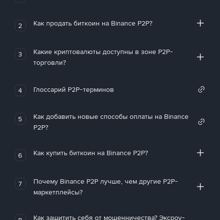
Как продать биткоин на Binance P2P?
2
Какие криптовалюты доступны в зоне P2P-
3
торговли?
Глоссарий P2P-терминов
4
Как добавить новые способы оплаты на Binance
5
P2P?
Как купить биткоин на Binance P2P?
6
Почему Binance P2P лучше, чем другие P2P-
7
маркетплейсы?
Как защитить себя от мошенничества? Эксроу-
8