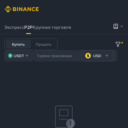
Экспресс
P2P
Крупная торговля
Купить
Продать
USDT
USD