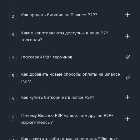
Как продать биткоин на Binance P2P?
2
Какие криптовалюты доступны в зоне P2P-
3
торговли?
Глоссарий P2P-терминов
4
Как добавить новые способы оплаты на Binance
5
P2P?
Как купить биткоин на Binance P2P?
6
Почему Binance P2P лучше, чем другие P2P-
7
маркетплейсы?
Как защитить себя от мошенничества? Эксроу-
8