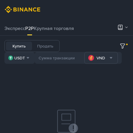
Экспресс
P2P
Крупная торговля
Купить
Продать
USDT
VND