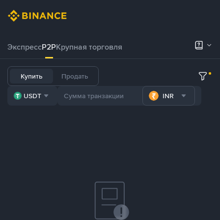
Экспресс
P2P
Крупная торговля
Купить
Продать
USDT
INR