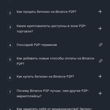
Как продать биткоин на Binance P2P?
2
Какие криптовалюты доступны в зоне P2P-
3
торговли?
Глоссарий P2P-терминов
4
Как добавить новые способы оплаты на Binance
5
P2P?
Как купить биткоин на Binance P2P?
6
Почему Binance P2P лучше, чем другие P2P-
7
маркетплейсы?
Как защитить себя от мошенничества? Эксроу-
8