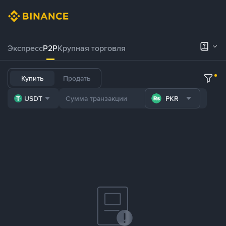
Экспресс
P2P
Крупная торговля
Купить
Продать
USDT
PKR