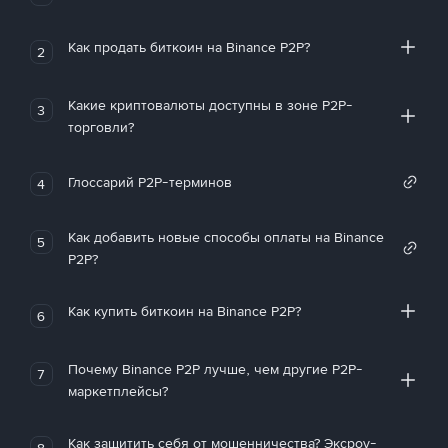
Как продать биткоин на Binance P2P?
2
Какие криптовалюты доступны в зоне P2P-
3
торговли?
Глоссарий P2P-терминов
4
Как добавить новые способы оплаты на Binance
5
P2P?
Как купить биткоин на Binance P2P?
6
Почему Binance P2P лучше, чем другие P2P-
7
маркетплейсы?
Как защитить себя от мошенничества? Эксроу-
8