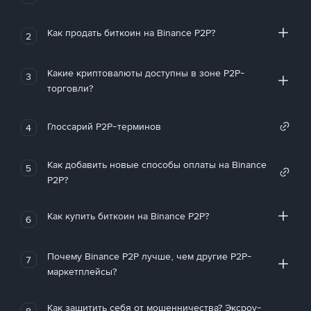
Как продать биткоин на Binance P2P?
2
Какие криптовалюты доступны в зоне P2P-
3
торговли?
Глоссарий P2P-терминов
4
Как добавить новые способы оплаты на Binance
5
P2P?
Как купить биткоин на Binance P2P?
6
Почему Binance P2P лучше, чем другие P2P-
7
маркетплейсы?
Как защитить себя от мошенничества? Эксроу-
8