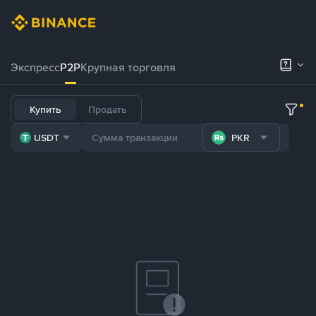
Экспресс
P2P
Крупная торговля
Купить
Продать
USDT
PKR