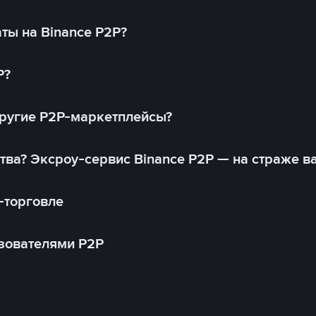
ты на Binance P2P?
P?
другие P2P-маркетплейсы?
тва? Эксроу-сервис Binance P2P — на страже в
-торговле
зователями P2P