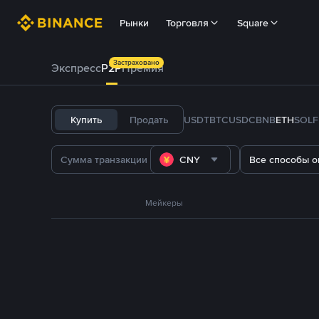
Рынки
Торговля
Square
Застраховано
Экспресс
P2P
Премия
Купить
Продать
USDT
BTC
USDC
BNB
ETH
SOL
CNY
Все способы о
Мейкеры