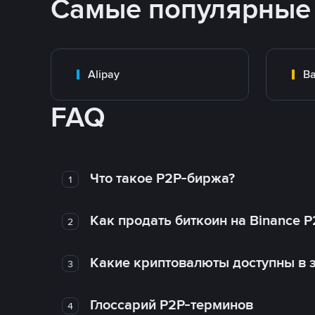
Самые популярные
Alipay
Ba
FAQ
Что такое P2P-биржа?
1
Как продать биткоин на Binance P
2
Какие криптовалюты доступны в з
3
Глоссарий P2P-терминов
4