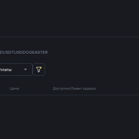
FDUSD
TUSD
DOGE
ASTER
платы
Цена
Доступно/Лимит ордера