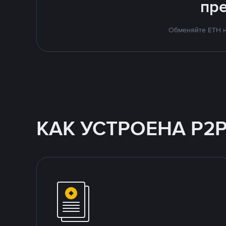
пр
Обменяйте ETH н
КАК УСТРОЕНА P2