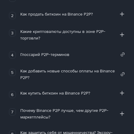
Как продать биткоин на Binance P2P?
2
Какие криптовалюты доступны в зоне P2P-
3
торговли?
Глоссарий P2P-терминов
4
Как добавить новые способы оплаты на Binance
5
P2P?
Как купить биткоин на Binance P2P?
6
Почему Binance P2P лучше, чем другие P2P-
7
маркетплейсы?
Как защитить себя от мошенничества? Эксроу-
8