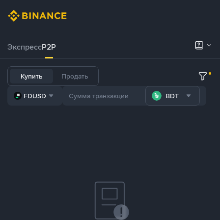
Экспресс
P2P
Купить
Продать
FDUSD
BDT