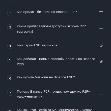
Как продать биткоин на Binance P2P?
2
Какие криптовалюты доступны в зоне P2P-
3
торговли?
Глоссарий P2P-терминов
4
Как добавить новые способы оплаты на Binance
5
P2P?
Как купить биткоин на Binance P2P?
6
Почему Binance P2P лучше, чем другие P2P-
7
маркетплейсы?
Как защитить себя от мошенничества? Эксроу-
8