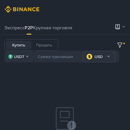
Экспресс
P2P
Крупная торговля
Купить
Продать
USDT
USD