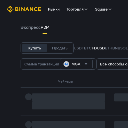
Рынки
Торговля
Square
Экспресс
P2P
Купить
Продать
USDT
BTC
FDUSD
ETH
BNB
SOL
MGA
Все способы о
Мейкеры