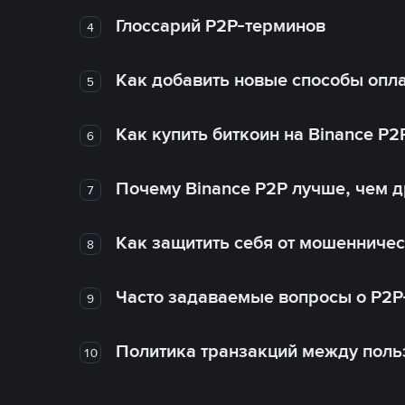
Глоссарий P2P-терминов
4
Как добавить новые способы опла
5
Как купить биткоин на Binance P2
6
Почему Binance P2P лучше, чем 
7
Как защитить себя от мошенничес
8
Часто задаваемые вопросы о P2P
9
Политика транзакций между поль
10