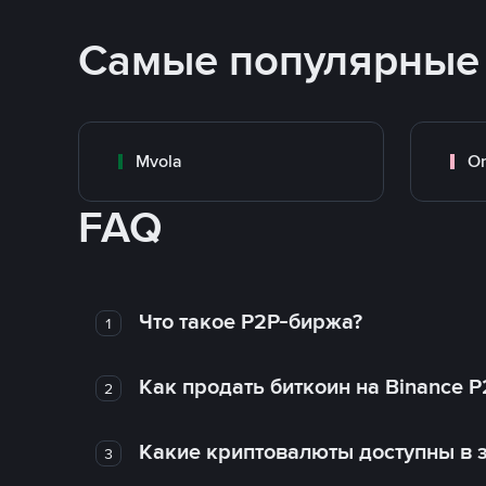
Самые популярные
Mvola
O
FAQ
Что такое P2P-биржа?
1
Как продать биткоин на Binance P
2
Какие криптовалюты доступны в з
3