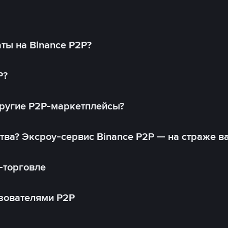
ты на Binance P2P?
P?
другие P2P-маркетплейсы?
тва? Эксроу-сервис Binance P2P — на страже в
-торговле
зователями P2P