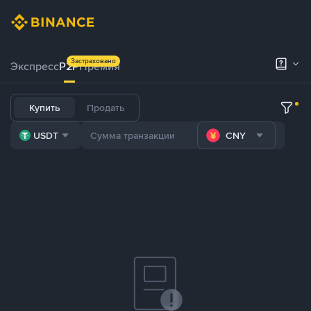
Застраховано
Экспресс
P2P
Премия
Купить
Продать
USDT
CNY