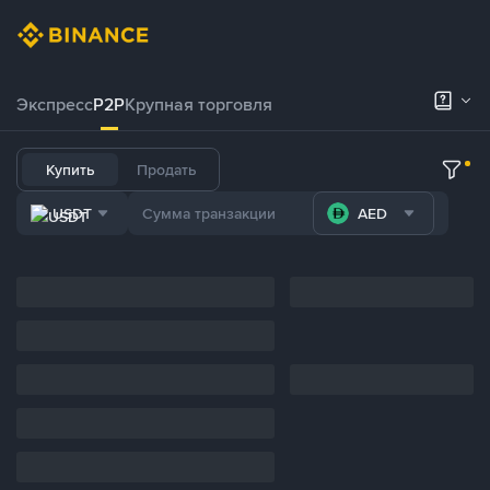
Экспресс
P2P
Крупная торговля
Купить
Продать
USDT
AED