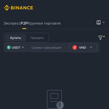
Экспресс
P2P
Крупная торговля
Купить
Продать
USDT
VND