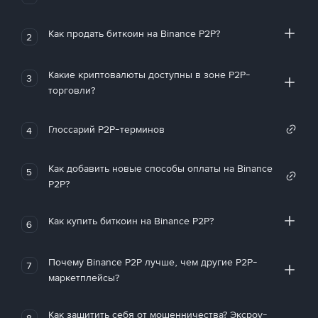
Как продать биткоин на Binance P2P?
2
Какие криптовалюты доступны в зоне P2P-
3
торговли?
Глоссарий P2P-терминов
4
Как добавить новые способы оплаты на Binance
5
P2P?
Как купить биткоин на Binance P2P?
6
Почему Binance P2P лучше, чем другие P2P-
7
маркетплейсы?
Как защитить себя от мошенничества? Эксроу-
8