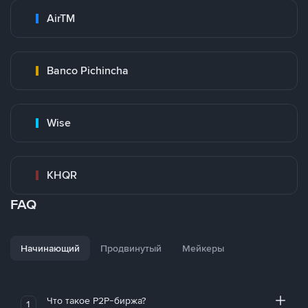
AirTM
Banco Pichincha
Wise
KHQR
FAQ
Начинающий
Продвинутый
Мейкеры
Что такое P2P-биржа?
1