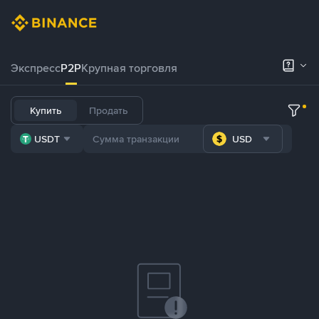
Экспресс
P2P
Крупная торговля
Купить
Продать
USDT
USD