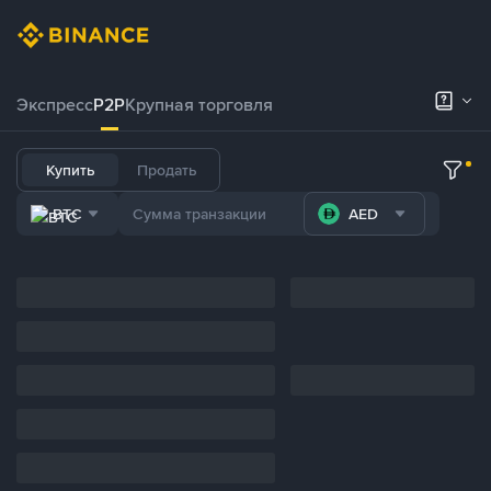
Экспресс
P2P
Крупная торговля
Купить
Продать
BTC
AED