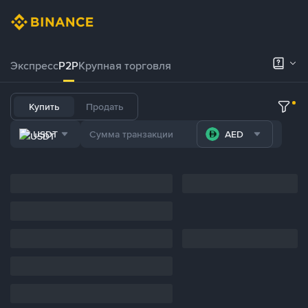
Экспресс
P2P
Крупная торговля
Купить
Продать
USDT
AED