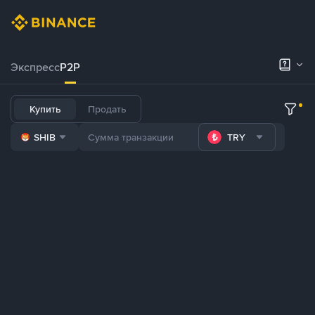
Экспресс
P2P
Купить
Продать
SHIB
TRY