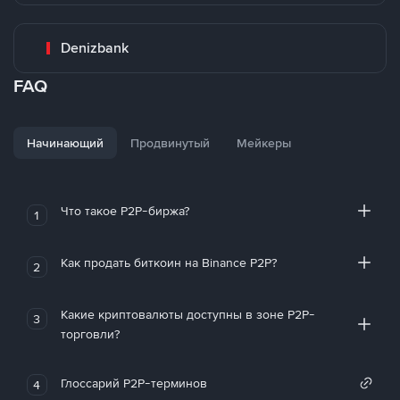
Denizbank
FAQ
Начинающий
Продвинутый
Мейкеры
Что такое P2P-биржа?
1
Как продать биткоин на Binance P2P?
2
Какие криптовалюты доступны в зоне P2P-
3
торговли?
Глоссарий P2P-терминов
4