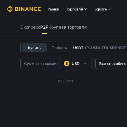
Рынки
Торговля
Square
Экспресс
P2P
Крупная торговля
Купить
Продать
USDT
BTC
USDC
FDUSD
BNB
E
USD
Все способы о
Мейкеры