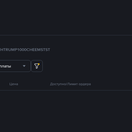
TH
TRUMP
1000CHEEMS
TST
платы
Цена
Доступно/Лимит ордера