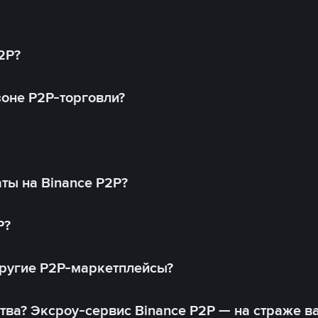
2P?
оне P2P-торговли?
ты на Binance P2P?
P?
другие P2P-маркетплейсы?
тва? Эксроу-сервис Binance P2P — на страже в