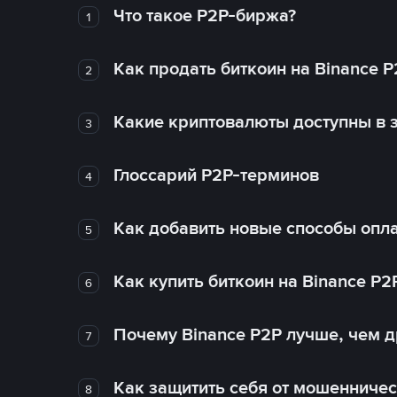
Что такое P2P-биржа?
1
Как продать биткоин на Binance P
2
Какие криптовалюты доступны в з
3
Глоссарий P2P-терминов
4
Как добавить новые способы опла
5
Как купить биткоин на Binance P2
6
Почему Binance P2P лучше, чем 
7
Как защитить себя от мошенничес
8