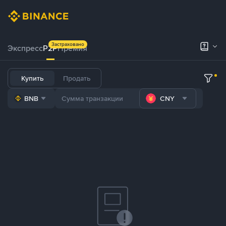
Застраховано
Экспресс
P2P
Премия
Купить
Продать
BNB
CNY