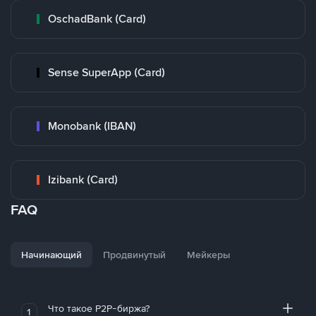
OschadBank (Card)
Sense SuperApp (Card)
Monobank (IBAN)
Izibank (Card)
FAQ
Начинающий
Продвинутый
Мейкеры
Что такое P2P-биржа?
1