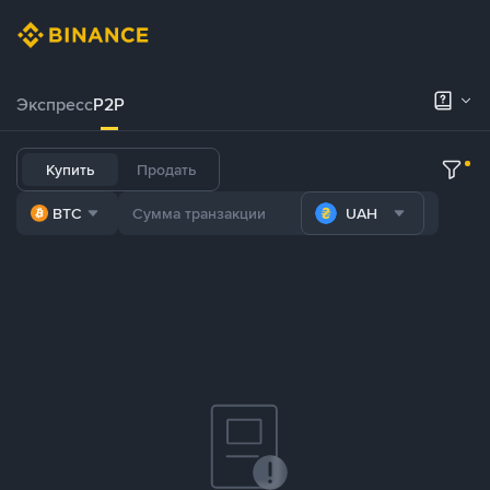
Экспресс
P2P
Купить
Продать
BTC
UAH