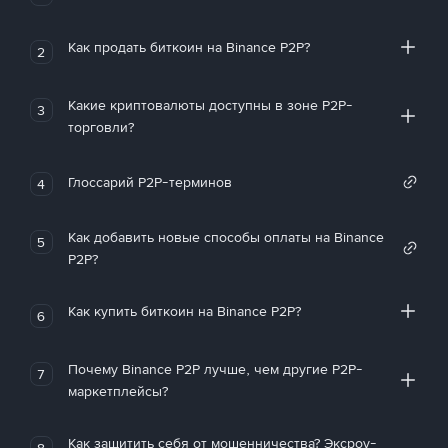
Как продать биткоин на Binance P2P?
2
Какие криптовалюты доступны в зоне P2P-
3
торговли?
Глоссарий P2P-терминов
4
Как добавить новые способы оплаты на Binance
5
P2P?
Как купить биткоин на Binance P2P?
6
Почему Binance P2P лучше, чем другие P2P-
7
маркетплейсы?
Как защитить себя от мошенничества? Эксроу-
8